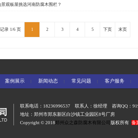
为景观板屋挑选河南防腐木围栏？
条记录 1/6 页
1
2
3
4
5
下页
末页
案例展示
新闻动态
常见问题
客户服务
联系电话：18236996537 联系人：徐经理 咨询QQ：919719
地址：郑州市郑东新区白沙镇工业园区8号厂房
Copyright © 2018
郑州众之森防腐木有限公司
版权所有
备