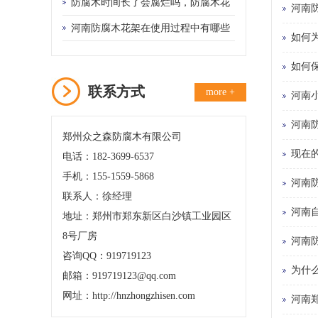
防腐木时间长了会腐烂吗，防腐木花
河南
盆可以使用几年？
河南防腐木花架在使用过程中有哪些
如何
优点？
如何
联系方式
more +
河南
河南
郑州众之森防腐木有限公司
现在
电话：182-3699-6537
手机：155-1559-5868
河南
联系人：徐经理
河南
地址：郑州市郑东新区白沙镇工业园区
8号厂房
河南
咨询QQ：919719123
为什
邮箱：919719123@qq.com
网址：http://hnzhongzhisen.com
河南