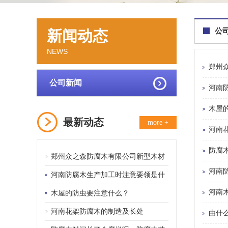
公
新闻动态
NEWS
郑州
公司新闻
河南
木屋
最新动态
more +
河南
防腐
郑州众之森防腐木有限公司新型木材
河南
类型简析
河南防腐木生产加工时注意要领是什
河南
么？
木屋的防虫要注意什么？
河南花架防腐木的制造及长处
由什